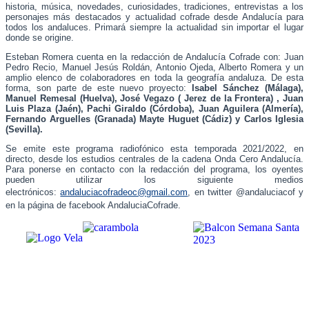
historia, música, novedades, curiosidades, tradiciones, entrevistas a los
personajes más destacados y actualidad cofrade desde Andalucía para
todos los andaluces. Primará siempre la actualidad sin importar el lugar
donde se origine.
Esteban Romera cuenta en la redacción de Andalucía Cofrade con: Juan
Pedro Recio, Manuel Jesús Roldán, Antonio Ojeda, Alberto Romera y un
amplio elenco de colaboradores en toda la geografía andaluza. De esta
forma, son parte de este nuevo proyecto:
Isabel Sánchez (Málaga),
Manuel Remesal (Huelva), José Vegazo ( Jerez de la Frontera) , Juan
Luis Plaza (Jaén), Pachi Giraldo (Córdoba), Juan Aguilera (Almería),
Fernando Arguelles (Granada) Mayte Huguet (Cádiz) y Carlos Iglesia
(Sevilla).
Se emite este programa radiofónico esta temporada 2021/2022, en
directo, desde los estudios centrales de la cadena Onda Cero Andalucía.
Para ponerse en contacto con la redacción del programa, los oyentes
pueden utilizar los siguiente medios
electrónicos:
andaluciacofradeoc@gmail.com
, en twitter @andaluciacof y
en la página de facebook AndaluciaCofrade.