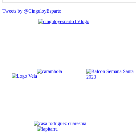
Tweets by @CinguloyEsparto