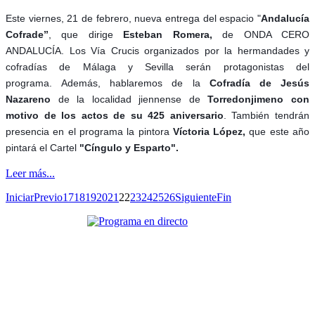
Este viernes, 21 de febrero, nueva entrega del espacio "
Andalucía
Cofrade”
, que dirige
Esteban Romera,
de ONDA CERO
ANDALUCÍA.
Los Vía Crucis organizados por la hermandades y
cofradías de Málaga y Sevilla
serán protagonistas del
programa. Además, hablaremos de la
Cofradía de Jesús
Nazareno
de la localidad jiennense de
Torredonjimeno con
motivo de los actos de su 425 aniversario
. También tendrán
presencia en el programa la pintora
Víctoria López,
que este año
pintará el Cartel
"Cíngulo y Esparto".
Leer más...
Iniciar
Previo
17
18
19
20
21
22
23
24
25
26
Siguiente
Fin