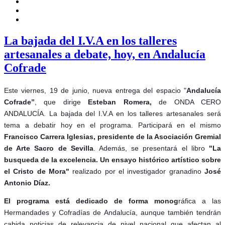
La bajada del I.V.A en los talleres
artesanales a debate, hoy, en Andalucía
Cofrade
Este viernes, 19 de junio, nueva entrega del espacio "
Andalucía
Cofrade”
, que dirige
Esteban Romera,
de ONDA CERO
ANDALUCÍA. La bajada del I.V.A en los talleres artesanales será
tema a debatir hoy en el programa. Participará en el mismo
Francisco Carrera Iglesias, presidente de la Asociación Gremial
de Arte Sacro de Sevilla
. Además, se presentará el libro
"La
busqueda de la excelencia. Un ensayo histórico artístico sobre
el Cristo de Mora"
realizado por el investigador granadino
José
Antonio Díaz.
El programa está dedicado de forma monog
ráfica a las
Hermandades y Cofradías de Andalucía, aunque también tendrán
cabida noticias de relevancia de nivel nacional que afectan al