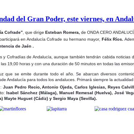
dad del Gran Poder, este viernes, en Anda
ía Cofrade”
, que dirige
Esteban Romera,
de ONDA CERO ANDALUCÍ
 participará en Andalucía Cofrade su hermano mayor,
Félix Ríos.
Adem
ntencia de Jaén .
y Cofradías de Andalucía, aunque también tendrán cabida noticias de
de las 19,00 horas y con una duración de 50 minutos en todas las emis
uz que se emite durante todo el año. Se abarcan diversos contenidos
de Andalucía para todos los andaluces. Primará siempre la actualidad s
n:
Juan Pedro Recio, Antonio Ojeda, Carlos Iglesias, Reyes Calvi
cto:
Isabel Sánchez (Málaga), Manuel Remesal (Huelva), José Vegaz
) Mayte Huguet (Cádiz) y Sergio Maya (Sevilla).