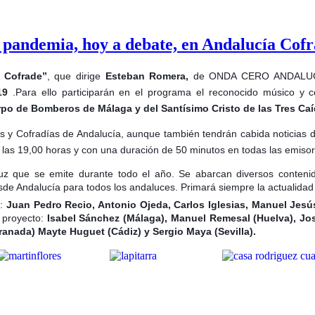
la pandemia, hoy a debate, en Andalucía Cof
 Cofrade”
, que dirige
Esteban Romera,
de ONDA CERO ANDALUCÍA
-19
.Para ello participarán en el programa el reconocido músico y 
po de Bomberos de Málaga y del Santísimo Cristo de las Tres Ca
y Cofradías de Andalucía, aunque también tendrán cabida noticias de
de las 19,00 horas y con una duración de 50 minutos en todas las emis
uz que se emite durante todo el año. Se abarcan diversos contenidos
de Andalucía para todos los andaluces. Primará siempre la actualidad s
n:
Juan Pedro Recio, Antonio Ojeda, Carlos Iglesias, Manuel Jes
 proyecto:
Isabel Sánchez (Málaga), Manuel Remesal (Huelva), José
ranada) Mayte Huguet (Cádiz) y Sergio Maya (Sevilla).