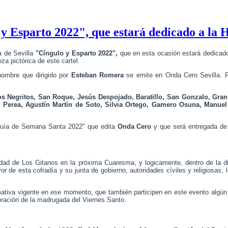
o y Esparto 2022", que estará dedicado a l
a de Sevilla
"Cíngulo y Esparto 2022",
que en esta ocasión estará dedicad
za pictórica de este cartel.
nombre que dirigido por
Esteban Romera
se emite en Onda Cero Sevilla. Fu
s Negritos, San Roque, Jesús Despojado, Baratillo, San Gonzalo, Gran 
 Perea, Agustín Martín de Soto, Silvia Ortego, Gamero Osuna, Manuel
 "Guía de Semana Santa 2022" que edita
Onda Cero
y que será entregada de 
ndad de Los Gitanos en la próxima Cuaresma, y logicamente, dentro de la d
or de esta cofradía
y su junta de gobierno, autoridades cíviles y religiosas,
rmativa vigente en ese momento, que también participen en este evento algún
oración de la madrugada del Viernes Santo.