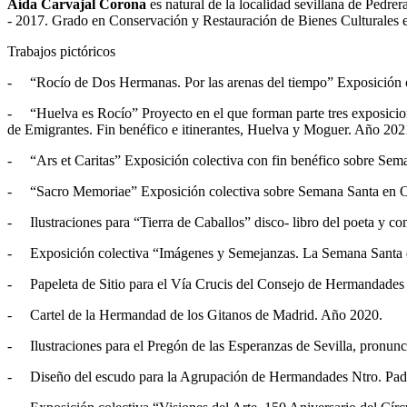
Aída Carvajal Corona
es natural de la localidad sevillana de Pedr
- 2017. Grado en Conservación y Restauración de Bienes Culturales e
Trabajos pictóricos
- “Rocío de Dos Hermanas. Por las arenas del tiempo” Exposición c
- “Huelva es Rocío” Proyecto en el que forman parte tres exposici
de Emigrantes. Fin benéfico e itinerantes, Huelva y Moguer. Año 202
- “Ars et Caritas” Exposición colectiva con fin benéfico sobre Sem
- “Sacro Memoriae” Exposición colectiva sobre Semana Santa en O
- Ilustraciones para “Tierra de Caballos” disco- libro del poeta y c
- Exposición colectiva “Imágenes y Semejanzas. La Semana Santa de
- Papeleta de Sitio para el Vía Crucis del Consejo de Hermandades y
- Cartel de la Hermandad de los Gitanos de Madrid. Año 2020.
- Ilustraciones para el Pregón de las Esperanzas de Sevilla, pronu
- Diseño del escudo para la Agrupación de Hermandades Ntro. Padre