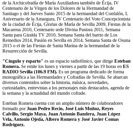
de la Archicofradía de María Auxiliadora también de Écija, IV
Centenario de la Virgen de los Dolores de la Hermandad de
Santiago y del Jueves Santo 2015 de la hermandad del Confalón, L
Aniversario de la Amargura, IV Centenario del Voto Concepcionista
de la ciudad de Écija, Glorias de María de Sevilla 2009, Fiestas de la
Macarena 2010, Centenario sede Divina Pastora 2011, Semana
Santa para Giralda TV 2010, Semana Santa del barrio de Los
Remedios 2014, Pasión en Sevilla en 2014, Semana Santa de Osuna
2015 o el de las Fiestas de Santa Marina de la hermandad de la
Resurrección de Sevilla.
"Cíngulo y esparto"
es un espacio radiofónico, que dirige
Esteban
Romera.
Se emite los lunes y viernes a partir de las 19 horas en
ES
RADIO Sevilla (106.9 FM).
Es un programa dedicado de forma
monográfica a las Hermandades y Cofradías de Sevilla. Se abarcan
diversos contenidos sobre la historia, música, novedades,
curiosidades, entrevistas a los personajes más destacados, agenda de
la semana y la actualidad del mundo cofrade.
Esteban Romera cuenta con un amplio número de colaboradores
formado por
Juan Pedro Recio, José Luis Muñoz, Reyes
Calvillo, Sergio Maya, Juan Antonio Bandera, Juan López
Vela, Antonio Ojeda, Albero Romera y José Javier Comas
Rodríguez.