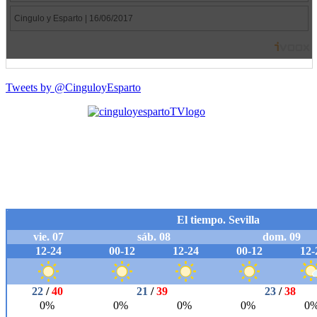
Tweets by @CinguloyEsparto