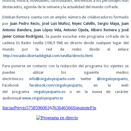
historia, música, novedades, curiosidades, entrevistas a los personajes más
destacados, agenda de la semana y la actualidad del mundo cofrade.
Esteban Romera cuenta con un amplio número de colaboradores formado
por
Juan Pedro Recio, José Luis Muñoz, Reyes Calvillo, Sergio Maya, Juan
Antonio Bandera, Juan López Vela, Antonio Ojeda, Albero Romera y José
Javier Comas Rodríguez.
Se puede escuchar este programa cofrade de la
cadena Es Radio Sevilla (106,9 FM) en directo desde cualquier lugar del
mundo por la red de redes desde el enlace
http://esradio.libertaddigital.com/sevilla/directo.html
Para ponerse en contacto con la redacción del programa los oyentes se
pueden utilizar los siguiente medios
electrónicos:
info@cinguloyesparto.com
twitter
@cinguloyesparto
,
Facebook
facebook.com/cinguloyesparto
, en la web
del programa
cinguloyesparto.es
o en la nueva de carácter
audiovisual
www.cinguloyesparto.tv
Iniciar
Previo
57
58
59
60
61
62
63
64
65
66
Siguiente
Fin