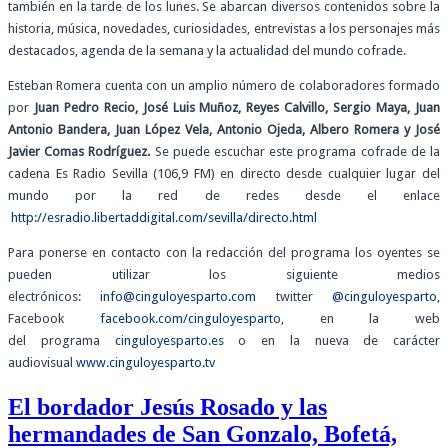
también en la tarde de los lunes. Se abarcan diversos contenidos sobre la
historia, música, novedades, curiosidades, entrevistas a los personajes más
destacados, agenda de la semana y la actualidad del mundo cofrade.
Esteban Romera cuenta con un amplio número de colaboradores formado
por
Juan Pedro Recio, José Luis Muñoz, Reyes Calvillo, Sergio Maya, Juan
Antonio Bandera, Juan López Vela, Antonio Ojeda, Albero Romera y José
Javier Comas Rodríguez.
Se puede escuchar este programa cofrade de la
cadena Es Radio Sevilla (106,9 FM) en directo desde cualquier lugar del
mundo por la red de redes desde el enlace
http://esradio.libertaddigital.com/sevilla/directo.html
Para ponerse en contacto con la redacción del programa los oyentes se
pueden utilizar los siguiente medios
electrónicos:
info@cinguloyesparto.com
twitter
@cinguloyesparto
,
Facebook
facebook.com/cinguloyesparto
, en la web
del programa
cinguloyesparto.es
o en la nueva de carácter
audiovisual
www.cinguloyesparto.tv
El bordador Jesús Rosado y las
hermandades de San Gonzalo, Bofetá,