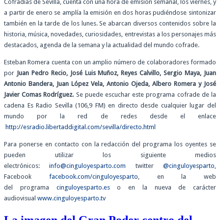
Cofradías de Sevilla, cuenta con una hora de emisión semanal, los viernes, y
a partir de enero se amplía la emisión en dos horas pudiéndose sintonizar
también en la tarde de los lunes. Se abarcan diversos contenidos sobre la
historia, música, novedades, curiosidades, entrevistas a los personajes más
destacados, agenda de la semana y la actualidad del mundo cofrade.
Esteban Romera cuenta con un amplio número de colaboradores formado
por
Juan Pedro Recio, José Luis Muñoz, Reyes Calvillo, Sergio Maya, Juan
Antonio Bandera, Juan López Vela, Antonio Ojeda, Albero Romera y José
Javier Comas Rodríguez.
Se puede escuchar este programa cofrade de la
cadena Es Radio Sevilla (106,9 FM) en directo desde cualquier lugar del
mundo por la red de redes desde el enlace
http://esradio.libertaddigital.com/sevilla/directo.html
Para ponerse en contacto con la redacción del programa los oyentes se
pueden utilizar los siguiente medios
electrónicos:
info@cinguloyesparto.com
twitter
@cinguloyesparto
,
Facebook
facebook.com/cinguloyesparto
, en la web
del programa
cinguloyesparto.es
o en la nueva de carácter
audiovisual
www.cinguloyesparto.tv
La imagen del Gran Poder centro del