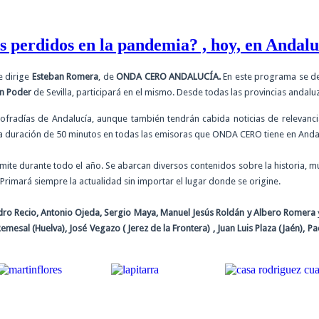
es perdidos en la pandemia? , hoy, en Andal
 dirige
Esteban Romera
, de
ONDA CERO ANDALUCÍA.
En este programa se ded
n Poder
de Sevilla, participará en el mismo. Desde todas las provincias anda
radías de Andalucía, aunque también tendrán cabida noticias de relevancia
 una duración de 50 minutos en todas las emisoras que ONDA CERO tiene en Anda
mite durante todo el año. Se abarcan diversos contenidos sobre la historia, mú
rimará siempre la actualidad sin importar el lugar donde se origine.
dro Recio, Antonio Ojeda, Sergio Maya, Manuel Jesús Roldán y Albero Romera
mesal (Huelva), José Vegazo ( Jerez de la Frontera) , Juan Luis Plaza (Jaén), 