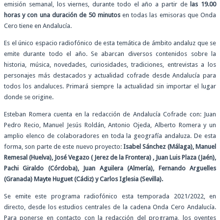
emisión semanal, los viernes, durante todo el año a partir de
las 19.00
horas y con una duración de 50 minutos
en todas las emisoras que Onda
Cero tiene en Andalucía.
Es el único espacio radiofónico de esta temática de ámbito andaluz que se
emite durante todo el año. Se abarcan diversos contenidos sobre la
historia, música, novedades, curiosidades, tradiciones, entrevistas a los
personajes más destacados y actualidad cofrade desde Andalucía para
todos los andaluces. Primará siempre la actualidad sin importar el lugar
donde se origine.
Esteban Romera cuenta en la redacción de Andalucía Cofrade con: Juan
Pedro Recio, Manuel Jesús Roldán, Antonio Ojeda, Alberto Romera y un
amplio elenco de colaboradores en toda la geografía andaluza. De esta
forma, son parte de este nuevo proyecto:
Isabel Sánchez (Málaga), Manuel
Remesal (Huelva), José Vegazo ( Jerez de la Frontera) , Juan Luis Plaza (Jaén),
Pachi Giraldo (Córdoba), Juan Aguilera (Almería), Fernando Arguelles
(Granada) Mayte Huguet (Cádiz) y Carlos Iglesia (Sevilla).
Se emite este programa radiofónico esta temporada 2021/2022, en
directo, desde los estudios centrales de la cadena Onda Cero Andalucía.
Para ponerse en contacto con la redacción del programa, los oyentes