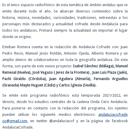
Es el único espacio radiofónico de esta temática de ámbito andaluz que se
emite durante todo el año. Se abarcan diversos contenidos sobre la
historia, música, novedades, curiosidades, tradiciones, entrevistas a los
personajes más destacados y actualidad cofrade desde Andalucía para
todos los andaluces. Primará siempre la actualidad sin importar el lugar
donde se origine.
Esteban Romera cuenta en la redacción de Andalucía Cofrade con: Juan
Pedro Recio, Manuel Jesús Roldán, Antonio Ojeda, Alberto Romera y un
amplio elenco de colaboradores en toda la geografía andaluza. De esta
forma, son parte de este nuevo proyecto:
Isabel Sánchez (Málaga), Manuel
Remesal (Huelva), José Vegazo ( Jerez de la Frontera) , Juan Luis Plaza (Jaén),
Pachi Giraldo (Córdoba), Juan Aguilera (Almería), Fernando Arguelles
(Granada) Mayte Huguet (Cádiz) y Carlos Iglesia (Sevilla).
Se emite este programa radiofónico esta temporada 2021/2022, en
directo, desde los estudios centrales de la cadena Onda Cero Andalucía.
Para ponerse en contacto con la redacción del programa, los oyentes
pueden utilizar los siguiente medios electrónicos:
andaluciacofrade
oc@gmail.com
, en twitter @andaluciacof y en la página de facebook
AndaluciaCofrade.