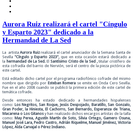
Aurora Ruiz realizará el cartel "Cíngulo
y Esparto 2023" dedicado a la
Hermandad de La Sed
La artista
Aurora Ruiz
realizará el cartel anunciador de la Semana Santa de
Sevilla
"Cíngulo y Esparto 2023",
que en esta ocasión estará dedicado a
la
hermandad de La Sed.
El
Santísimo Cristo de la Sed ,
titular cristífero de
esta cofradía del barrio de Nervión, será el centro de la pieza pictórica de
este cartel.
Está editado dicho cartel por el programa radiofónico cofrade del mismo
nombre que dirigido por
Esteban Romera
se emite en Onda Cero Sevilla.
Fue en el año 2008 cuando se publicó la primera edición de este cartel de
temática cofrade.
Desde entonces ha estado dedicado a hermandades hispalenses
como:
Los Negritos, San Roque, Jesús Despojado, Baratillo, San Gonzalo,
Gran Poder, la Hiniesta, El Cachorro, San Bernardo, Esperanza de Triana,
Macarena o Los Gitanos
y han realizado dichos encargos artistas de la talla
como:
May Perea, Agustín Martín de Soto, Silvia Ortego, Gamero Osuna,
Manuel José Lara, Pedro Castro, Adrián Riquelme, Manuel Jiménez, Victoria
López, Aída Carvajal o Pérez Indiano.